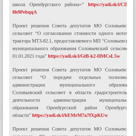
школа Оренбургского района»”
https://yadi.sk/i/CDpp-
8h9PebqqA
Проект решения Совета депутатов МО Соловьевский
сельсовет “О согласовании стоимости одного моточаса
трактора МТЗ-82.1, предоставляемого МП “Соловьевское”
муниципального образования Соловьевский сельсовет с
01.01.2021 года”
https://yadi.sk/i/GtB-k2-HMCsL5w
Проект решения Совета депутатов МО Соловьевский
сельсовет “О передаче отдельных полномочий
администрации муниципального образования
Соловьевский сельсовет в области градостроительной
деятельности администрации муниципального
образования Оренбургский район Оренбургской
области”
https://yadi.sk/i/bEMrM7a7fXpKUw
Проект решения Совета депутатов МО Соловьевский