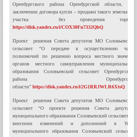
Оренбургского района Оренбургской области, при
заключении договора купли – продажи такого земельного
участка без проведения торгов”
https://disk.yandex.ru/i/COX30Fu7332QbQ
Проект решения Совета депутатов МО Соловьевский
сельсовет “О передаче к осуществлению части
полномочий по решению вопроса местного значения
органов местного самоуправления муниципального
образования Соловьевский сельсовет Оренбургского
района Оренбургской
области”
https://disk.yandex.ru/i/2G1RRJWLR6XtsQ
Проект решения Совета депутатов МО Соловьевский
сельсовет “О проекте решения Совета депутатов
муниципального образования Соловьевский сельсовет «О
внесении изменений и дополнений в Устав
муниципального образования Соловьевский сельсовет