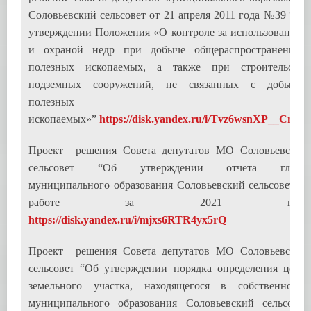
Соловьевский сельсовет от 21 апреля 2011 года №39 “Об
утверждении Положения «О контроле за использованием
и охраной недр при добыче общераспространенных
полезных ископаемых, а также при строительстве
подземных сооружений, не связанных с добычей
полезных
ископаемых»”
https://disk.yandex.ru/i/Tvz6wsnXP__Cnw
Проект решения Совета депутатов МО Соловьевский
сельсовет “Об утверждении отчета главы
муниципального образования Соловьевский сельсовет о
работе за 2021 год”
https://disk.yandex.ru/i/mjxs6RTR4yx5rQ
Проект решения Совета депутатов МО Соловьевский
сельсовет “Об утверждении порядка определения цены
земельного участка, находящегося в собственности
муниципального образования Соловьевский сельсовет