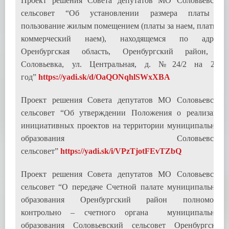
Проект решения Совета депутатов МО Соловьевский
сельсовет “Об установлении размера платы за
пользование жилым помещением (платы за наем, платы за
коммерческий наем), находящемся по адресу:
Оренбургская область, Оренбургский район, п.
Соловьевка, ул. Центральная, д. №24/2 на 2021
год”
https://yadi.sk/d/OaQONqhlSWxXBA
Проект решения Совета депутатов МО Соловьевский
сельсовет “Об утверждении Положения о реализации
инициативных проектов на территории муниципального
образования Соловьевский
сельсовет”
https://yadi.sk/i/VPzTjotFEvTZbQ
Проект решения Совета депутатов МО Соловьевский
сельсовет “О передаче Счетной палате муниципального
образования Оренбургский район полномочий
контрольно – счетного органа муниципального
образования Соловьевский сельсовет Оренбургского