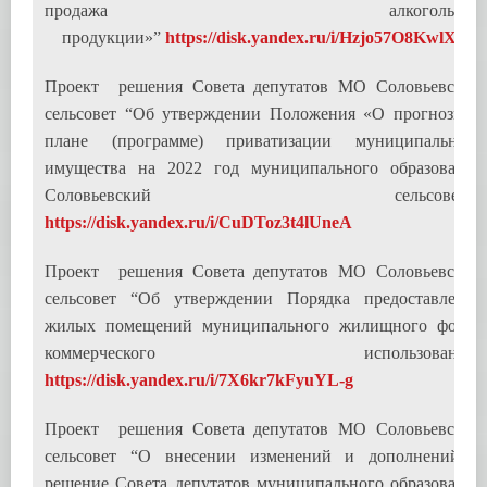
продажа алкогольной
продукции»”
https://disk.yandex.ru/i/Hzjo57O8KwlXKw
Проект решения Совета депутатов МО Соловьевский
сельсовет “Об утверждении Положения «О прогнозном
плане (программе) приватизации муниципального
имущества на 2022 год муниципального образования
Соловьевский сельсовет
»
”
https://disk.yandex.ru/i/CuDToz3t4lUneA
Проект решения Совета депутатов МО Соловьевский
сельсовет “Об утверждении Порядка предоставления
жилых помещений муниципального жилищного фонда
коммерческого использования”
https://disk.yandex.ru/i/7X6kr7kFyuYL-g
Проект решения Совета депутатов МО Соловьевский
сельсовет “О внесении изменений и дополнений в
решение Совета депутатов муниципального образования