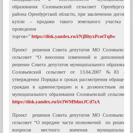
образования Соловьевский сельсовет Оренбургского
района Оренбургской области, при заключении договора
купли – продажи такого земельного участка без
проведения
торгов»”
https://disk.yandex.ru/i/NjBhyxPcotTq8w
Проект решения Совета депутатов МО Соловьевский
сельсовет “О внесении изменений и дополнений в
решение Совета депутатов муниципального образования
Соловьевский сельсовет от 13.04.2007 №83 «Об
утверждении Порядка и сроках рассмотрения обращений
граждан в администрацию и к должностным лицам
муниципального образования Соловьевский сельсовет»”
https://disk.yandex.ru/i/e3WM9dnxJCd7zA
Проект решения Совета депутатов МО Соловьевский
сельсовет “О передаче части полномочий по решению
вопросов местного значения муниципального