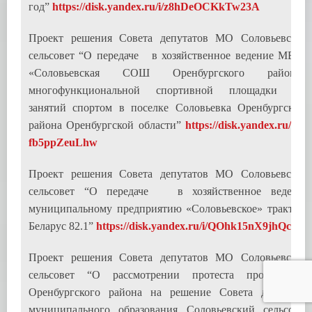
год”
https://disk.yandex.ru/i/z8hDeOCKkTw23A
Проект решения Совета депутатов МО Соловьевский
сельсовет “О передаче в хозяйственное ведение МБОУ
«Соловьевская СОШ Оренбургского района»
многофункциональной спортивной площадки для
занятий спортом в поселке Соловьевка Оренбургского
района Оренбургской области”
https://disk.yandex.ru/i/f7-
fb5ppZeuLhw
Проект решения Совета депутатов МО Соловьевский
сельсовет “О передаче в хозяйственное ведение
муниципальному предприятию «Соловьевское» трактора
Беларус 82.1”
https://disk.yandex.ru/i/QOhk15nX9jhQcg
Проект решения Совета депутатов МО Соловьевский
сельсовет “О рассмотрении протеста прокуратуры
Оренбургского района на решение Совета депутатов
муниципального образования Соловьевский сельсовет