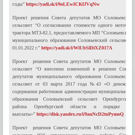
годы”
https://yadi.sk/i/9oLEwICKfJVqNw
Проект решения Совета депутатов МО Соловьевский
сельсовет “О согласовании стоимости одного моточаса
трактора МТЗ-82.1, предоставляемого МП “Соловьевское”
муниципального образования Соловьевский сельсовет с
01.01.2022 г.”
https://yadi.sk/i/WiUbSiDiXZ017A
Проект решения Совета депутатов МО Соловьевский
сельсовет “О внесении изменений в решение Совета
депутатов муниципального образования Соловьевский
сельсовет от 03 марта 2017 года №43 «О денежном
содержании работников администрации муниципального
образования Соловьевский сельсовет Оренбургского
района Оренбургской области и порядке его
выплаты»”
https://disk.yandex.ru/i/9auNcD2tnPymoQ
Проект решения Совета депутатов МО Соловьевский