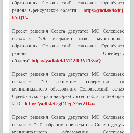
образования Соловьевский сельсовет Оренбургского
района Оренбургской области»”
https://yadi.sk/i/9jnjl4R-
lsVQTw
Проект решения Совета депутатов МО Соловьевский
сельсовет “Об избрании главы муниципального
образования Соловьевский сельсовет Оренбургского
района Оренбургской
области”
https://yadi.sk/i/JYD2I0BYFlSvsQ
Проект решения Совета депутатов МО Соловьевский
сельсовет “О денежном содержании главы
муниципального образования Соловьевский сельсовет
Оренбургского района Оренбургской области Безбородова
И.В.”
https://yadi.sk/i/cgOCzpX9vtZO4w
Проект решения Совета депутатов МО Соловьевский
сельсовет “Об избрании председателя Совета депутатов
муниципального образования Соловьевский