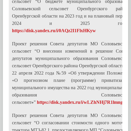
сельсовет “О бюджете муниципального образования
Соловьевский сельсовет Оренбургского района
Оренбургской области на 2023 год и на плановый период
2024 и 2025 годы”
https://disk.yandex.ru/i/0AQz2I1FlxHKyw
Проект решения Совета депутатов МО Соловьевский
сельсовет “О внесении изменений в решение Совета
депутатов муниципального образования Соловьевский
сельсовет Оренбургского района Оренбургской области от
22 апреля 2022 года №59 «Об утверждении Положения
«О прогнозном плане (программе) приватизации
муниципального имущества на 2022 год муниципального
образования Соловьевский
сельсовет
»
”
https://disk.yandex.ru/i/wLZhNHj7R1lmng
Проект решения Совета депутатов МО Соловьевский
сельсовет “О согласовании стоимости одного моточаса
трактора МТЗ-82.1, предоставляемого МП “Соловьевское”