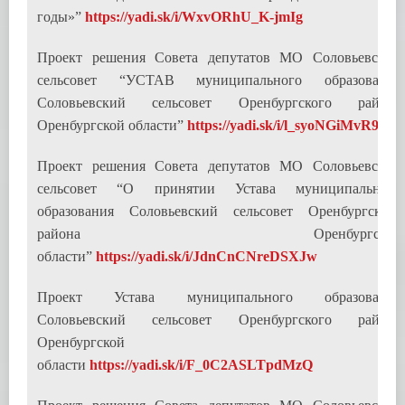
годы»”
https://yadi.sk/i/WxvORhU_K-jmIg
Проект решения Совета депутатов МО Соловьевский
сельсовет “УСТАВ муниципального образования
Соловьевский сельсовет Оренбургского района
Оренбургской области”
https://yadi.sk/i/l_syoNGiMvR9kA
Проект решения Совета депутатов МО Соловьевский
сельсовет “О принятии Устава муниципального
образования Соловьевский сельсовет Оренбургского
района Оренбургской
области”
https://yadi.sk/i/JdnCnCNreDSXJw
Проект Устава муниципального образования
Соловьевский сельсовет Оренбургского района
Оренбургской
области
https://yadi.sk/i/F_0C2ASLTpdMzQ