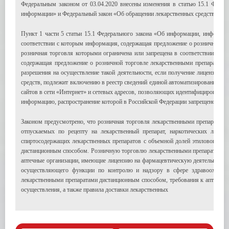
Федеральным законом от 03.04.2020 внесены изменения в статью 15.1 Феде
информации» и Федеральный закон «Об обращении лекарственных средств».
Пункт 1 части 5 статьи 15.1 Федерального закона «Об информации, информа
соответствии с которым информация, содержащая предложение о розничной то
розничная торговля которыми ограничена или запрещена в соответствии с зак
содержащая предложение о розничной торговле лекарственными препаратами
разрешения на осуществление такой деятельности, если получение лицензии и
средств, подлежит включению в реестр сведений единой автоматизированной и
сайтов в сети «Интернет» и сетевых адресов, позволяющих идентифицировать 
информацию, распространение которой в Российской Федерации запрещено.
Законом предусмотрено, что розничная торговля лекарственными препаратами
отпускаемых по рецепту на лекарственный препарат, наркотических лекар
спиртосодержащих лекарственных препаратов с объемной долей этилового сп
дистанционным способом. Розничную торговлю лекарственными препаратами 
аптечные организации, имеющие лицензию на фармацевтическую деятельность и
осуществляющего функции по контролю и надзору в сфере здравоохранен
лекарственными препаратами дистанционным способом, требования к аптечным
осуществления, а также правила доставки лекарственных