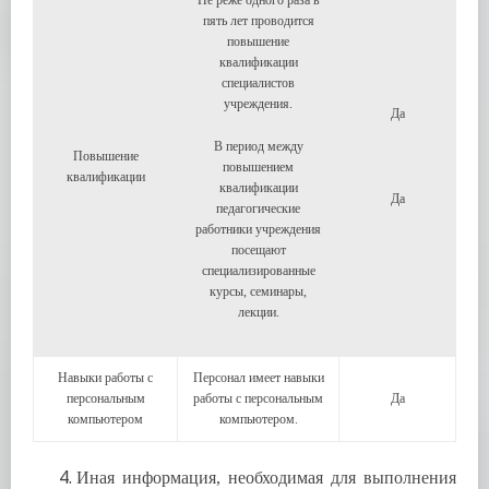
Не реже одного раза в
пять лет проводится
повышение
квалификации
специалистов
учреждения.
Да
В период между
Повышение
повышением
квалификации
квалификации
Да
педагогические
работники учреждения
посещают
специализированные
курсы, семинары,
лекции.
Навыки работы с
Персонал имеет навыки
персональным
работы с персональным
Да
компьютером
компьютером.
Иная информация, необходимая для выполнения