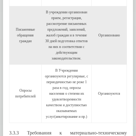
В учреждении организован
прием, регистрация,
рассмотрение письменных
Письменные
предложений, заявлений,
обращения
жалоб граждан и в течение
Организовано
граждан
30 дней подготовка ответов
на них в соответствии с
действующим
законодательством.
В Учреждении
организуются регулярные, с
периодичностью не реже 1
раза в год, опросы
Опросы
населения о степени их
Организуются
потребителей
удовлетворенности
качеством и доступностью
оказываемых
услуг(анкетирование и пр.)
3.3.3 Требования к материально-техническому