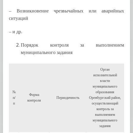
– Возникновение чрезвычайных или аварийных
ситуаций
– и др.
Порядок контроля за выполнением
муниципального задания
Орган
исполнительной
власти
муниципального
№
образования
Форма
п/
Периодичность
Оренбургский район,
контроля
п
осуществляющий
контроль за
выполнением
муниципального
задания