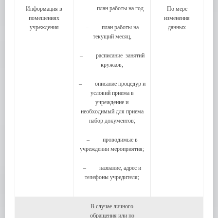
– план работы на год
Информация в
По мере
помещениях
изменения
учреждения
– план работы на
данных
текущий месяц,
– расписание занятий
кружков;
– описание процедур и
условий приема в
учреждение и
необходимый для приема
набор документов;
– проводимые в
учреждении мероприятия;
– название, адрес и
телефоны учредителя;
В случае личного
обращения или по