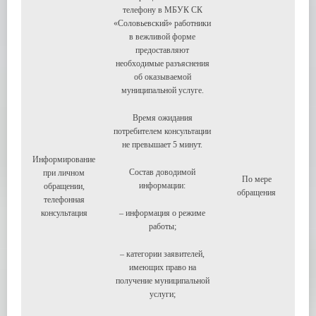
телефону в МБУК СК
«Соловьевский» работники
в вежливой форме
предоставляют
необходимые разъяснения
об оказываемой
муниципальной услуге.
Время ожидания
потребителем консультации
не превышает 5 минут.
Информирование
Состав доводимой
при личном
По мере
информации:
обращении,
обращения
телефонная
консультация
– информация о режиме
работы;
– категории заявителей,
имеющих право на
получение муниципальной
услуги;