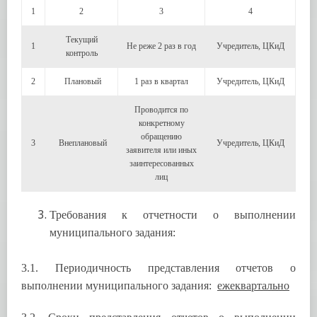
1
2
3
4
Текущий
1
Не реже 2 раз в год
Учредитель, ЦКиД
контроль
2
Плановый
1 раз в квартал
Учредитель, ЦКиД
Проводится по
конкретному
обращению
3
Внеплановый
Учредитель, ЦКиД
заявителя или иных
заинтересованных
лиц
Требования к отчетности о выполнении
муниципального задания:
3.1. Периодичность представления отчетов о
выполнении муниципального задания:
ежеквартально