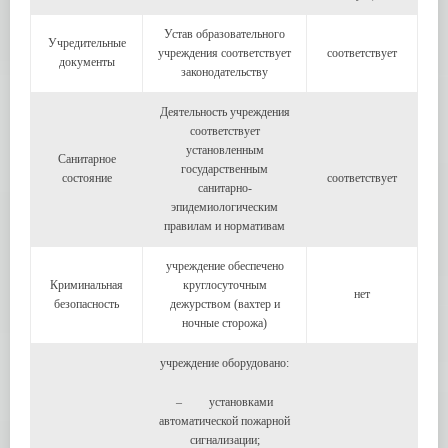
Устав образовательного
Учредительные
учреждения соответствует
соответствует
документы
законодательству
Деятельность учреждения
соответствует
установленным
Санитарное
государственным
состояние
соответствует
санитарно-
эпидемиологическим
правилам и нормативам
учреждение обеспечено
Криминальная
круглосуточным
нет
безопасность
дежурством (вахтер и
ночные сторожа)
учреждение оборудовано:
– установками
автоматической пожарной
сигнализации;