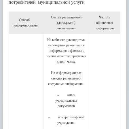
потребителей муниципальной услуги
Состав размещаемой
Частота
Способ
(доводимой)
обновления
информирования
информации
информации
На кабинете руководителя
учреждения размещается
информация о фамилии,
имени, отчестве, приемных
днях и часах.
На информационных
стендах размещается
следующая информация:
– копии
учредительных
документов
– номера телефонов
учреждения;