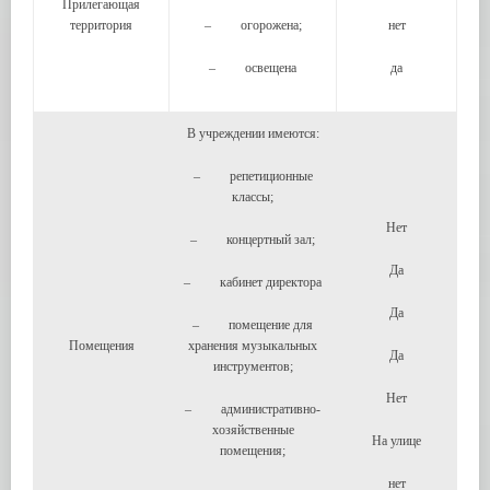
Прилегающая
территория
– огорожена;
нет
– освещена
да
В учреждении имеются:
– репетиционные
классы;
Нет
– концертный зал;
Да
– кабинет директора
Да
– помещение для
Помещения
хранения музыкальных
Да
инструментов;
Нет
– административно-
хозяйственные
На улице
помещения;
нет