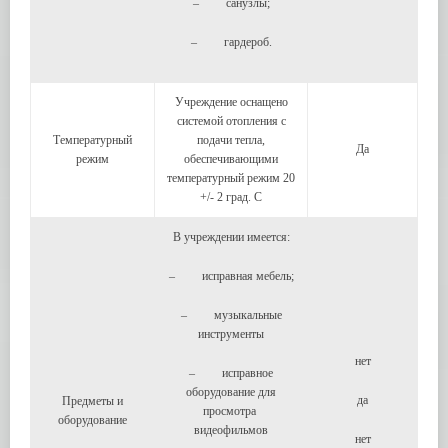
– санузлы;
– гардероб.
Учреждение оснащено
системой отопления с
Температурный
подачи тепла,
Да
режим
обеспечивающими
температурный режим 20
+/- 2 град. C
В учреждении имеется:
– исправная мебель;
– музыкальные
инструменты
нет
– исправное
оборудование для
да
Предметы и
просмотра
оборудование
видеофильмов
нет