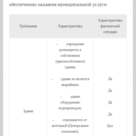
обеспечению оказания муниципальной услуги
Характеристика
Требование
Характеристика
фактической
ситуации
– учреждение
размещается в
собственном
(приспособленном)
здании;
Да
– здание не является
аварийным;
Да
– здание
оборудовано
Да
водопроводом,
Здание
Да
– отапливается от
котельной (Центральное
Нет
отопление);