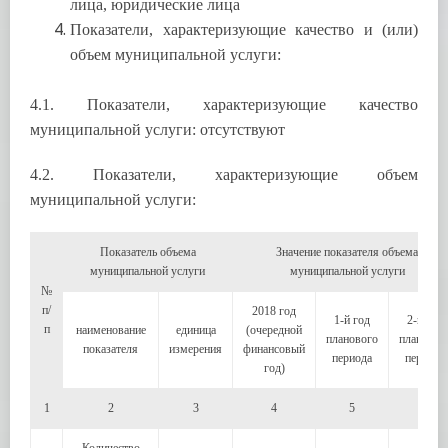
лица, юридические лица
Показатели, характеризующие качество и (или)
объем муниципальной услуги:
4.1. Показатели, характеризующие качество
муниципальной услуги: отсутствуют
4.2. Показатели, характеризующие объем
муниципальной услуги:
Показатель объема
Значение показателя объема
муниципальной услуги
муниципальной услуги
№
п/
2018 год
1-й год
2-й год
п
наименование
единица
(очередной
планового
плановог
показателя
измерения
финансовый
периода
периода
год)
1
2
3
4
5
6