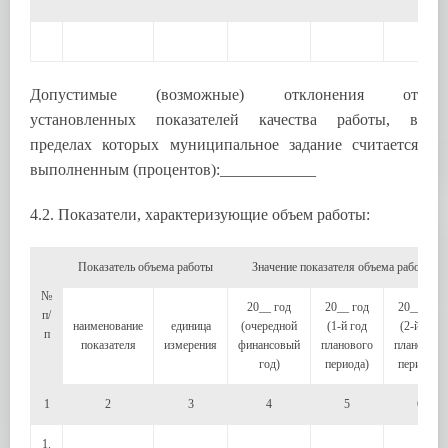
Допустимые (возможные) отклонения от
установленных показателей качества работы, в
пределах которых муниципальное задание считается
выполненным (процентов):____________
4.2. Показатели, характеризующие объем работы:
Показатель объема работы
Значение показателя объема работы
№
20__ год
20__ год
20__ год
п/
наименование
единица
(очередной
(1-й год
(2-й год
п
показателя
измерения
финансовый
планового
планового
год)
периода)
периода)
1
2
3
4
5
6
1.