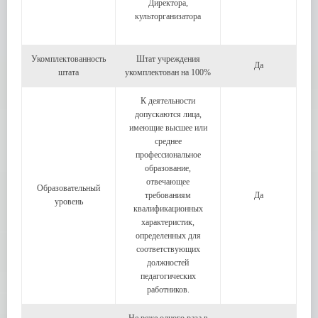
Директора,
культорганизатора
Укомплектованность
Штат учреждения
Да
штата
укомплектован на 100%
К деятельности
допускаются лица,
имеющие высшее или
среднее
профессиональное
образование,
отвечающее
Образовательный
требованиям
Да
уровень
квалификационных
характеристик,
определенных для
соответствующих
должностей
педагогических
работников.