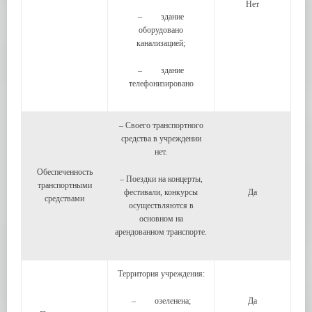
Нет
– здание
оборудовано
канализацией;
– здание
телефонизировано
– Своего транспортного
средства в учреждении
нет.
Обеспеченность
– Поездки на концерты,
транспортными
фестивали, конкурсы
Да
средствами
осуществляются в
основном на
арендованном транспорте.
Территория учреждения:
– озеленена;
Да