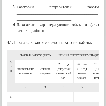
__
Категории потребителей работы
___________________________________________
_____________________________
Показатели, характеризующие объем и (или)
качество работы:
4.1. Показатели, характеризующие качество работы:
Показатели качества работы
Значения показателей качества работы
№
20__ год
20__ год
20__ год
п/
наименование
единица
(очередной
(1-й год
(2-й год
п
показателя
измерения
финансовый
планового
планового
год)
периода)
периода)
1
2
3
4
5
6
1.