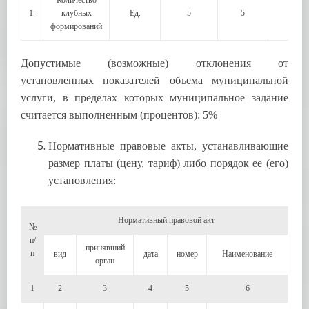
Количество
1.
клубных
Ед.
5
5
–
формирований
Допустимые (возможные) отклонения от
установленных показателей объема муниципальной
услуги, в пределах которых муниципальное задание
считается выполненным (процентов): 5%
Нормативные правовые акты, устанавливающие
размер платы (цену, тариф) либо порядок ее (его)
установления:
Нормативный правовой акт
№
п/
принявший
п
вид
дата
номер
Наименование
орган
1
2
3
4
5
6