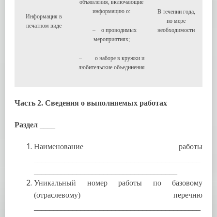
объявления, включающие
информацию о:
В течении года,
Информация в
по мере
печатном виде
– о проводимых
необходимости
мероприятиях;
– о наборе в кружки и
любительские объединения
Часть 2. Сведения о выполняемых работах
Раздел
____
Наименование работы
___________________________________________
_____________________________________
Уникальный номер работы по базовому
(отраслевому) перечню
___________________________________________