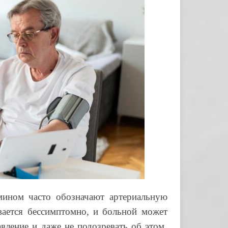
ином часто обозначают артериальную
вается бессимптомно, и больной может
вление и даже не подозревать об этом.