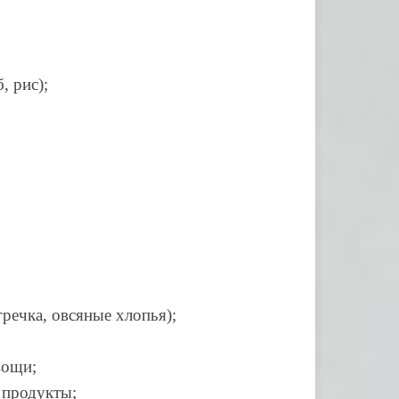
, рис);
речка, овсяные хлопья);
вощи;
 продукты;