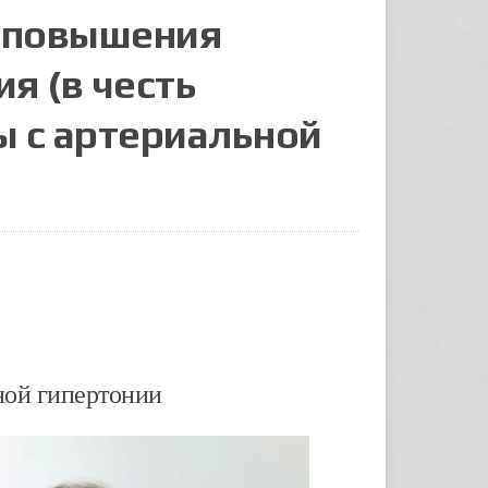
 повышения
я (в честь
ы с артериальной
ной гипертонии