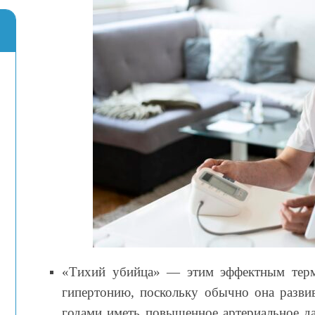
«Тихий убийца» — этим эффектным терм
гипертонию, поскольку обычно она разви
годами иметь повышенное артериальное да