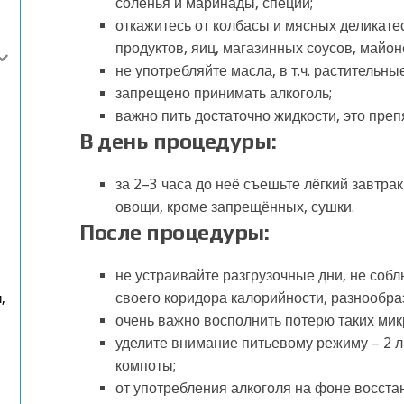
соленья и маринады, специи;
откажитесь от колбасы и мясных деликате
продуктов, яиц, магазинных соусов, майон
не употребляйте масла, в т.ч. растительны
запрещено принимать алкоголь;
важно пить достаточно жидкости, это преп
В день процедуры
:
за 2–3 часа до неё съешьте лёгкий завтрак
овощи, кроме запрещённых, сушки.
После процедуры:
не устраивайте разгрузочные дни, не собл
своего коридора калорийности, разнообра
,
очень важно восполнить потерю таких мик
уделите внимание питьевому режиму – 2 л ж
компоты;
от употребления алкоголя на фоне восста