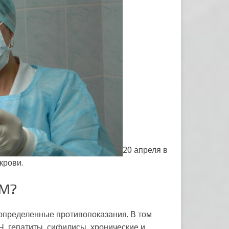
20 апреля в
крови.
ОМ?
 определенные противопоказания. В том
Ч, гепатиты, сифилисы, хронические и