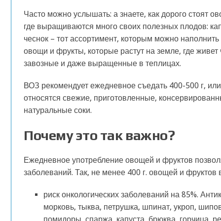
Часто можно услышать: а знаете, как дорого стоят 
где выращиваются много своих полезных плодов: капус
чеснок – тот ассортимент, которым можно наполнить 
овощи и фрукты, которые растут на земле, где живет
завозные и даже выращенные в теплицах.
ВОЗ рекомендует ежедневное съедать 400-500 г, или
относятся свежие, приготовленные, консервированн
натуральные соки.
Почему это так важно?
Ежедневное употребление овощей и фруктов позволя
заболеваний. Так, не менее 400 г. овощей и фруктов 
риск онкологических заболеваний на 85%. Ант
морковь, тыква, петрушка, шпинат, укроп, шипо
помидоры, спаржа, капуста, брюква, горчица, ре